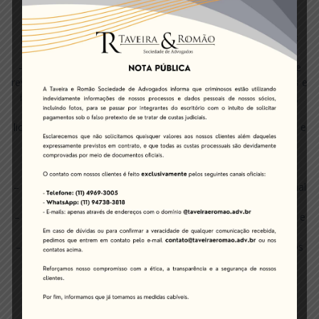
licitações públicas e a gestão de contratos administrativos;
– Orientação e suporte jurídico na execução de contratos
públicos, prevenindo problemas e garantindo conformidade;
DIREITO CIVIL
– Assuntos contratuais, tais como: negociação, elaboração e
revisão de quaisquer tipos de contratos envolvendo empresas e
instituições financeiras locais, contratos de compra e venda,
leasing, locação, arrendamento, comodato, franquia,
licenciamento, representação comercial, agência, distribuição e
prestação de serviços;
– Assistência em casos de descumprimento contratual e
problemas relacionados com a execução de um contrato;
– Assessoria relacionada a responsabilidade civil (dano material
e dano moral);
– Assessoria em questões relativas ao direito de propriedade e
posse;
– Assessoria em questões relacionadas à proteção de direitos
civis e incorporações imobiliárias;
MARCAS E PATENTES
– Registro de marcas junto ao Instituto Nacional da
Propriedade Industrial (INPI);