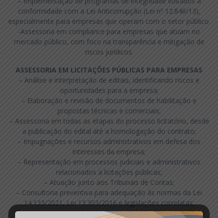
– Implementação de programas de integridade voltados à
conformidade com a Lei Anticorrupção (Lei nº 12.846/13),
especialmente para empresas que operam com o setor público.
-Assessoria em compliance para empresas que atuam no
mercado público, com foco na transparência e mitigação de
riscos jurídicos.
ASSESSORIA
EM LICITAÇÕES PÚBLICAS
PARA EMPRESAS
– Análise e interpretação de editais, identificando riscos e
oportunidades para a empresa;
– Elaboração e revisão de documentos de habilitação e
propostas técnicas e comerciais;
– Assessoria em todas as etapas do processo licitatório, desde
a publicação do edital até a homologação do contrato;
– Impugnações e recursos administrativos em defesa dos
interesses da empresa;
– Representação em processos judiciais e administrativos
relacionados a licitações públicas;
– Atuação junto aos Tribunais de Contas;
– Consultoria preventiva para adequação às normas da Lei
14.133/2021, Lei 13.303/2016 e legislações correlatas;
-Treinamento para equipes internas sobre a participação em