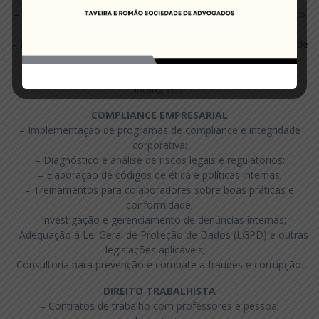
– Análise e elaboração de contratos de cessão e licenciamento
de marcas e patentes;
– Defesa administrativa e judicial contra violações de direitos de
propriedade intelectual;
– Consultoria para proteção e gestão estratégica de ativos
intangíveis.
COMPLIANCE EMPRESARIAL
– Implementação de programas de compliance e integridade
corporativa;
– Diagnóstico e análise de riscos legais e regulatórios;
– Elaboração de códigos de ética e políticas internas;
– Treinamentos para colaboradores sobre boas práticas e
conformidade;
– Investigação e gerenciamento de denúncias internas;
– Adequação à Lei Geral de Proteção de Dados (LGPD) e outras
legislações aplicáveis; –
Consultoria para prevenção e combate a fraudes e corrupção.
DIREITO TRABALHISTA
– Contratos de trabalho com professores e pessoal