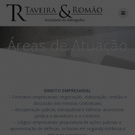
Skip
to
content
Áreas de Atuação
DIREITO EMPRESARIAL
– Contratos empresariais: negociação, elaboração, revisão e
discussão das minutas contratuais;
– Recuperação judicial, extrajudicial e falência: assessoria
jurídica a devedores e a credores;
– Litígios empresariais: propositura de ações judiciais e
apresentação de defesas, inclusive em segunda instância e
tribunais superiores;