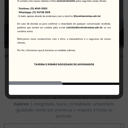
Missão
| Transformar a vida de nossos clientes na solução dos
problemas de modo acolhedor, profissional
com qualidade técnica e objetivando sempre a melhor
estratégia, além da difusão do conhecimento jurídico como
forma de transformação social.
Visão
| Ser um escritório referência de jovens advogados
oferecendo um serviço eficiente e prestando serviços jurídicos
com foco no processo de crescimento dos nossos clientes.
Valores
| Integridade, lisura, cordialidade, urbanidade,
igualdade, tendo por premissa o respeito à todas as
pessoas.