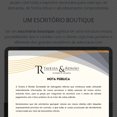
atuam com toda a expertise necessária para cada tipo de
demanda, de forma eficaz e absolutamente comprometida.
UM ESCRITÓRIO BOUTIQUE
Ser um
escritório boutique
significa ter uma estrutura enxuta
possibilitando que o contato com o cliente seja mais próximo e
diferente dos grandes escritórios de advocacia com
gerenciamento de processos em larga escala.
Taveira e Romão Sociedade de Advogados oferece aos clientes
justamente a possibilidade do contato direto com os sócios,
garantindo qualidade e eficiência nos serviços prestados.
Afinal, quando se busca uma assessoria jurídica procura-se
profissionais disponíveis para ouvir as questões da vida
empresarial ou pessoal do seu cliente, fazendo com que o
escritório seja capaz de promover soluções individualizadas
para cada caso.