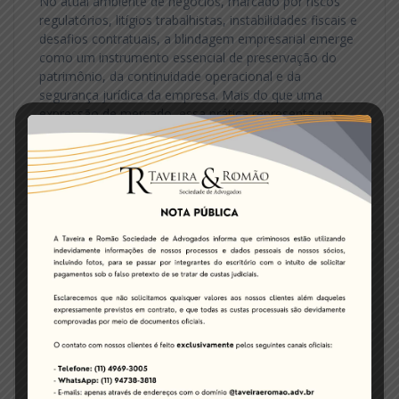
No atual ambiente de negócios, marcado por riscos
regulatórios, litígios trabalhistas, instabilidades fiscais e
desafios contratuais, a blindagem empresarial emerge
como um instrumento essencial de preservação do
patrimônio, da continuidade operacional e da
segurança jurídica da empresa. Mais do que uma
expressão de mercado, essa prática representa um
conjunto sistemático de estratégias jurídicas,
societárias e…
Leia mais
Sócios da Taveira & Romão
Sociedade de Advogados recebem
Láurea de Destaque Educacional
2025 da OAB Guarulhos
por
Site TR
em
Sem categoria
0
on 9 de outubro de 2025