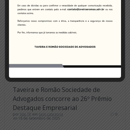
Os advogados Renato Romão e Bárbara Santos,
sócios da Taveira & Romão Sociedade de Advogados,
foram agraciados com a Láurea de Destaque
Educacional 2025, concedida pela 57ª Subseção de
Guarulhos do Conselho Seccional de São Paulo da
Ordem dos Advogados do Brasil (OAB/SP). A
homenagem reconhece as notáveis contribuições dos
juristas ao ensino jurídico, destacando…
Leia mais
Taveira e Romão Sociedade de
Advogados concorre ao 26º Prêmio
Destaque Empresarial
por
Site TR
em
Sem categoria
0
on 18 de setembro de 2025