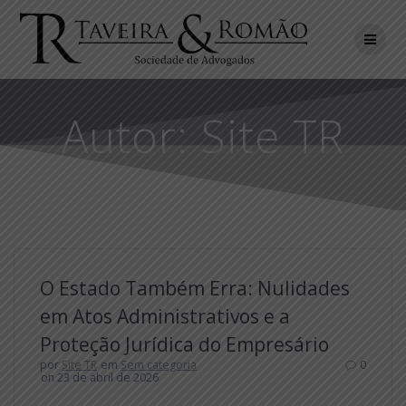
Skip
to
content
Autor:
Site TR
O Estado Também Erra: Nulidades
em Atos Administrativos e a
Proteção Jurídica do Empresário
por
Site TR
em
Sem categoria
0
on 23 de abril de 2026