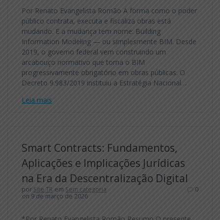
Por Renato Evangelista Romão A forma como o poder
público contrata, executa e fiscaliza obras está
mudando. E a mudança tem nome: Building
Information Modeling — ou simplesmente BIM. Desde
2019, o governo federal vem construindo um
arcabouço normativo que torna o BIM
progressivamente obrigatório em obras públicas. O
Decreto 9.983/2019 instituiu a Estratégia Nacional…
Leia mais
Smart Contracts: Fundamentos,
Aplicações e Implicações Jurídicas
na Era da Descentralização Digital
por
Site TR
em
Sem categoria
0
on 9 de março de 2026
*Por Renato Evangelista Romão Resumo O presente