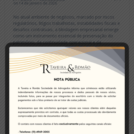
on 14 de janeiro de 2026
No atual ambiente de negócios, marcado por riscos
regulatórios, litígios trabalhistas, instabilidades fiscais e
desafios contratuais, a blindagem empresarial emerge
como um instrumento essencial de preservação do
patrimônio, da continuidade operacional e da
segurança jurídica da empresa. Mais do que uma
expressão de mercado, essa prática representa um
conjunto sistemático de estratégias jurídicas,
societárias e…
Leia mais
Sócios da Taveira & Romão
Sociedade de Advogados recebem
Láurea de Destaque Educacional