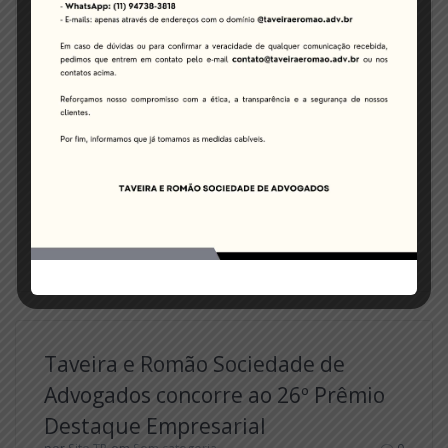
2025 da OAB Guarulhos
por
Site TR
em
Sem categoria
0
on 9 de outubro de 2025
Os advogados Renato Romão e Bárbara Santos,
sócios da Taveira & Romão Sociedade de Advogados,
foram agraciados com a Láurea de Destaque
Educacional 2025, concedida pela 57ª Subseção de
Guarulhos do Conselho Seccional de São Paulo da
Ordem dos Advogados do Brasil (OAB/SP). A
homenagem reconhece as notáveis contribuições dos
juristas ao ensino jurídico, destacando…
Leia mais
Taveira e Romão Sociedade de
Advogados concorre ao 26º Prêmio
Destaque Empresarial