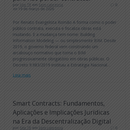
por
Site TR
em
Sem categoria
0
on 19 de março de 2026
Por Renato Evangelista Romão A forma como o poder
público contrata, executa e fiscaliza obras está
mudando. E a mudança tem nome: Building
Information Modeling — ou simplesmente BIM. Desde
2019, o governo federal vem construindo um
arcabouço normativo que torna o BIM
progressivamente obrigatório em obras públicas. O
Decreto 9.983/2019 instituiu a Estratégia Nacional…
Leia mais
Smart Contracts: Fundamentos,
Aplicações e Implicações Jurídicas
na Era da Descentralização Digital
por
Site TR
em
Sem categoria
0