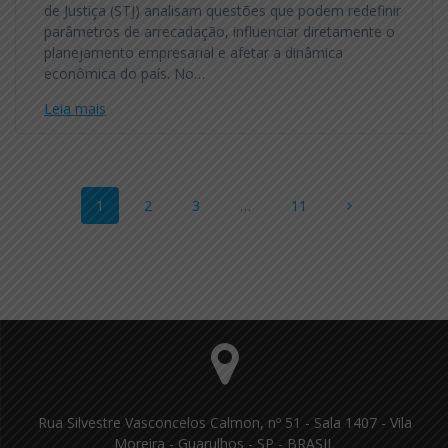
de Justiça (STJ) analisam questões que podem redefinir
parâmetros de arrecadação, influenciar diretamente o
planejamento empresarial e afetar a dinâmica
econômica do país. No…
Leia mais
Navegação
Página
Página
Página
Página
1
2
3
…
11
dos
posts
Rua Silvestre Vasconcelos Calmon, nº 51 - Sala 1407 - Vila
Moreira - Guarulhos - SP - BRASIL