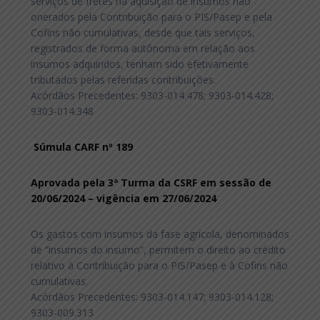
serviços de fretes na aquisição de insumos não
onerados pela Contribuição para o PIS/Pasep e pela
Cofins não cumulativas, desde que tais serviços,
registrados de forma autônoma em relação aos
insumos adquiridos, tenham sido efetivamente
tributados pelas referidas contribuições.
Acórdãos Precedentes: 9303-014.478; 9303-014.428;
9303-014.348
Súmula CARF nº 189
Aprovada pela 3ª Turma da CSRF em sessão de
20/06/2024 – vigência em 27/06/2024
Os gastos com insumos da fase agrícola, denominados
de “insumos do insumo”, permitem o direito ao crédito
relativo à Contribuição para o PIS/Pasep e à Cofins não
cumulativas.
Acórdãos Precedentes: 9303-014.147; 9303-014.128;
9303-009.313