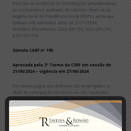
Para fins de incidência de contribuições previdenciárias,
os escreventes e auxiliares de cartórios filiam-se ao
Regime Geral de Previdência Social (RGPS), ainda que
tenham sido admitidos antes de 21/11/1994.
Acórdãos Precedentes: 9202-009.752; 9202-009.191;
9202-007.916
Súmula CARF nº 195
Aprovada pela 2ª Turma da CSRF em sessão de
21/06/2024 – vigência em 27/06/2024
Os valores pagos aos diretores não empregados a
título de participação nos lucros ou nos resultados
estão sujeitos à incidência de contribuições
previdenciárias.
Acórdãos Precedentes: 9202-011.036; 9202.010.258;
9202-009.919