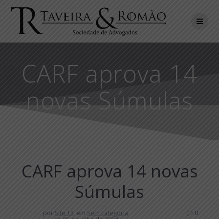
Skip
to
content
CARF aprova 14
novas Súmulas
CARF aprova 14 novas
Súmulas
por
Site TR
em
Sem categoria
0