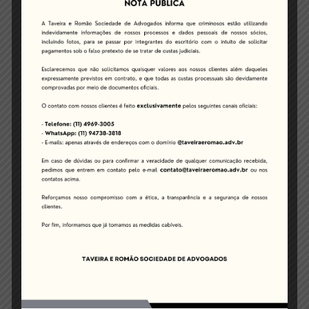
Súmula CARF nº 196
Aprovada pela 2ª Turma da CSRF em sessão de
21/06/2024 – vigência em 27/06/2024
No caso de multas por descumprimento de obrigação
principal, bem como de obrigação acessória pela falta
de declaração em GFIP, referentes a fatos geradores
anteriores à vigência da Medida Provisória nº 449/2008,
a retroatividade benigna deve ser aferida da seguinte
forma: (i) em relação à obrigação principal, os valores
lançados sob amparo da antiga redação do art. 35 da
Lei nº 8.212/1991 deverão ser comparados com o que
seria devido nos termos da nova redação dada ao
mesmo art. 35 pela Medida Provisória nº 449/2008,
sendo a multa limitada a 20%; e (ii) em relação à multa
por descumprimento de obrigação acessória, os
valores lançados nos termos do art. 32, IV, §§ 4º e 5º,
da Lei nº 8.212/1991, de forma isolada ou não, deverão
ser comparados com o que seria devido nos termos do