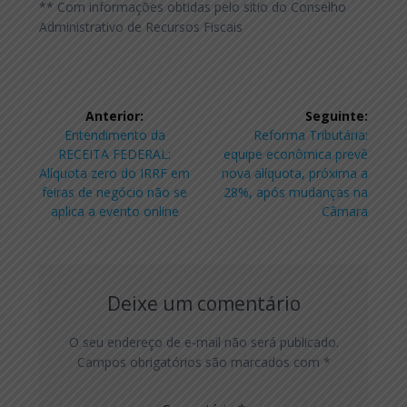
** Com informações obtidas pelo sitio do Conselho
Administrativo de Recursos Fiscais
Navegação
Anterior:
Seguinte:
de
Post
Post
Entendimento da
Reforma Tributária:
anterior:
seguinte:
RECEITA FEDERAL:
equipe econômica prevê
Post
Alíquota zero do IRRF em
nova alíquota, próxima a
feiras de negócio não se
28%, após mudanças na
aplica a evento online
Câmara
Deixe um comentário
O seu endereço de e-mail não será publicado.
Campos obrigatórios são marcados com
*