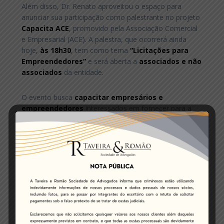
Além disso, Dr. Renato aproveitou o espaço para
anunciar sua participação como palestrante no projeto
Capacita ACE
, promovido pela Associação Comercial
e Empresarial (ACE). A palestra, que ocorrerá ainda
hoje,
às 18h30
, tem como tema
“Licitações para
Empreendedores”
e será aberta a
associados e não
associados
da entidade.
O evento busca
capacitar empresários e
empreendedores
interessados em fornecer para a
administração pública, apresentando, de forma prática
e acessível, os caminhos para participar de licitações,
os cuidados necessários e as oportunidades que esse
mercado oferece.
A entrevista completa pode ser conferida no link
abaixo: