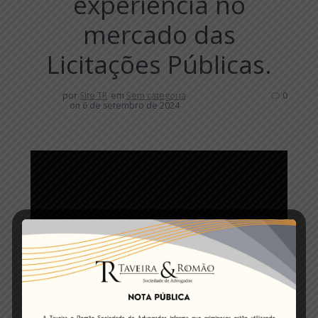
experiência no
mercado das
Licitações Públicas.
por
Site TR
em
Sem categoria
0
on 6 de setembro de 2024