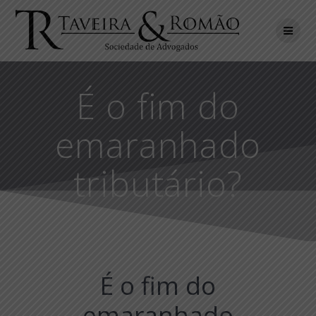
Skip
to
content
É o fim do
emaranhado
tributário?
É o fim do
emaranhado