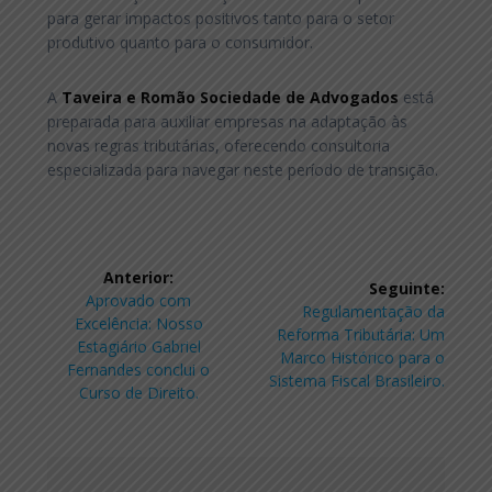
para gerar impactos positivos tanto para o setor
produtivo quanto para o consumidor.
A
Taveira e Romão Sociedade de Advogados
está
preparada para auxiliar empresas na adaptação às
novas regras tributárias, oferecendo consultoria
especializada para navegar neste período de transição.
Navegação
Anterior:
Seguinte:
de
Post
Aprovado com
Post
Regulamentação da
anterior:
Excelência: Nosso
seguinte:
Reforma Tributária: Um
Post
Estagiário Gabriel
Marco Histórico para o
Fernandes conclui o
Sistema Fiscal Brasileiro.
Curso de Direito.