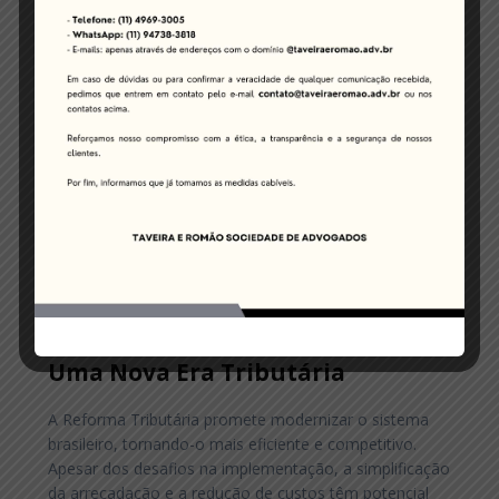
As empresas precisarão se adaptar ao novo cenário
por meio de:
Revisão de Processos Internos:
Ajustes em
contratos, sistemas de gestão e compliance
tributário.
Aproveitamento de Créditos:
O novo modelo
permite o uso amplo de créditos fiscais, o que reduz
a cumulatividade tributária.
Estratégias Logísticas:
A tributação no destino
pode exigir revisão da logística e distribuição de
produtos.
Uma Nova Era Tributária
A Reforma Tributária promete modernizar o sistema
brasileiro, tornando-o mais eficiente e competitivo.
Apesar dos desafios na implementação, a simplificação
da arrecadação e a redução de custos têm potencial