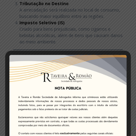
Tributação no Destino
A arrecadação será realizada no local de consumo,
buscando maior equilíbrio entre as regiões.
Imposto Seletivo (IS)
Criado para bens prejudiciais, como cigarros e
bebidas alcoólicas, além de itens que causam danos
ao meio ambiente.
Impactos e Desafios para as
Empresas
Apesar de trazer avanços importantes, a reforma
apresenta desafios operacionais e financeiros,
principalmente no que diz respeito ao valor do IVA, que
poderá atingir 28,6% — uma das maiores alíquotas do
mundo. Contudo, a regulamentação inicial estabelece
uma média de 26,5%, sujeita a ajustes com a
aprovação de leis complementares e regulamentações
futuras.