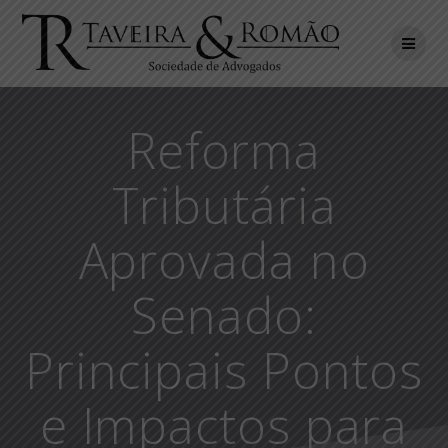
Skip
to
content
Reforma
Tributária
Aprovada no
Senado:
Principais Pontos
e Impactos para