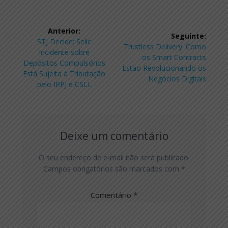
Navegação
Anterior:
Seguinte:
de
Post
STJ Decide: Selic
Post
Trustless Delivery: Como
anterior:
Incidente sobre
seguinte:
os Smart Contracts
Post
Depósitos Compulsórios
Estão Revolucionando os
Está Sujeita à Tributação
Negócios Digitais
pelo IRPJ e CSLL
Deixe um comentário
O seu endereço de e-mail não será publicado.
Campos obrigatórios são marcados com
*
Comentário
*