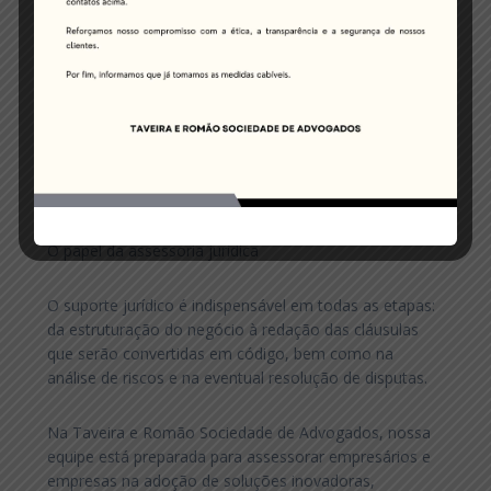
setor, pode haver normas específicas sobre proteção
de dados, privacidade e compliance que devem ser
rigorosamente observadas.
6. Assessoria especializada: contar com profissionais
capacitados em direito digital, contratos e tecnologia é
essencial para desenvolver, revisar e implementar
Smart Contracts com segurança.
O papel da assessoria jurídica
O suporte jurídico é indispensável em todas as etapas:
da estruturação do negócio à redação das cláusulas
que serão convertidas em código, bem como na
análise de riscos e na eventual resolução de disputas.
Na Taveira e Romão Sociedade de Advogados, nossa
equipe está preparada para assessorar empresários e
empresas na adoção de soluções inovadoras,