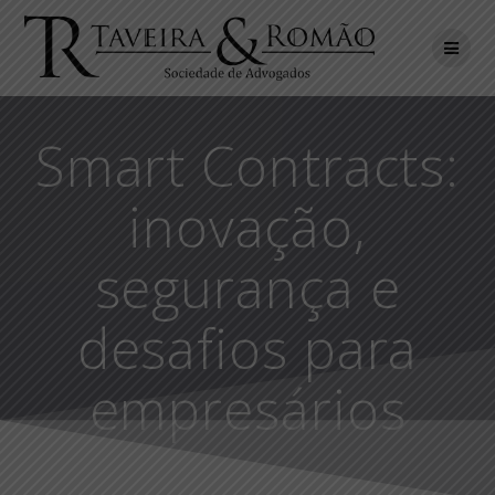
Skip
to
content
Smart Contracts:
inovação,
segurança e
desafios para
empresários