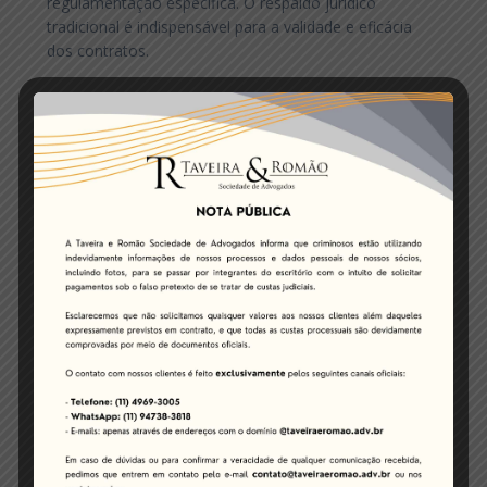
regulamentação específica. O respaldo jurídico
tradicional é indispensável para a validade e eficácia
dos contratos.
2. Clareza e precisão: o código precisa refletir
exatamente a vontade das partes, evitando
interpretações ambíguas. Uma falha na programação
pode gerar prejuízos e litígios.
3. Interoperabilidade: é essencial garantir que o Smart
Contract seja compatível com os sistemas utilizados
pelos parceiros comerciais, evitando falhas de
execução.
4. Gestão de riscos: ainda que a blockchain ofereça
segurança contra alterações e fraudes, vulnerabilidades
podem existir, especialmente na programação do
contrato ou na interface com sistemas externos.
5. Aspectos éticos e regulatórios: dependendo do