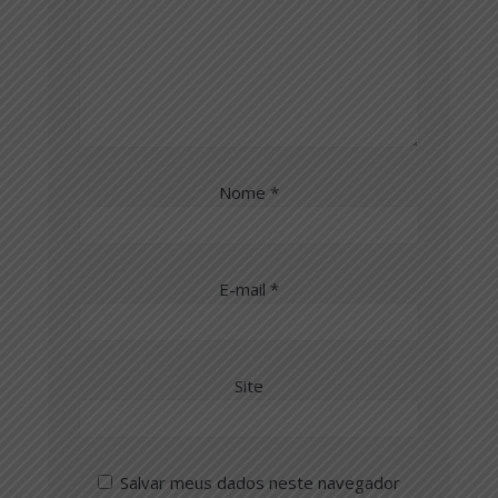
Nome
*
E-mail
*
Site
Salvar meus dados neste navegador