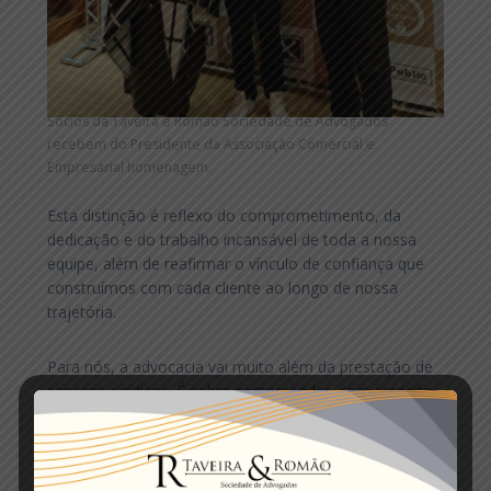
Sócios da Taveira e Romão Sociedade de Advogados
recebem do Presidente da Associação Comercial e
Empresarial homenagem.
Esta distinção é reflexo do comprometimento, da
dedicação e do trabalho incansável de toda a nossa
equipe, além de reafirmar o vínculo de confiança que
construímos com cada cliente ao longo de nossa
trajetória.
Para nós, a advocacia vai muito além da prestação de
serviços jurídicos. É sobre compreender, com respeito
e sensibilidade, as necessidades de nossos clientes e
parceiros, oferecendo soluções sólidas e inovadoras
que contribuam para o fortalecimento e o
desenvolvimento do ambiente empresarial.