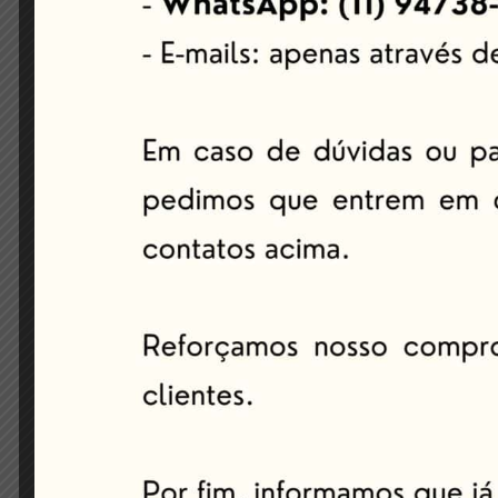
Deixe um comentário
O seu endereço de e-mail não será publi
Comentário
*
Nome
*