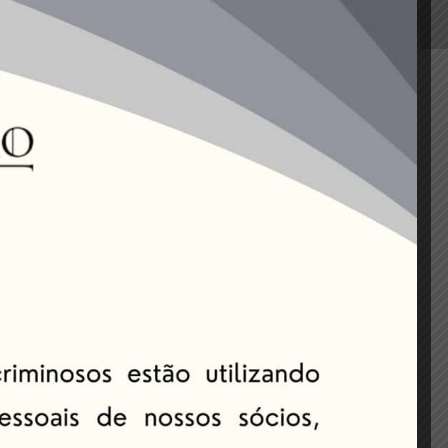
ma BACENJUD.
0
ulamento do Sistema Bacenjud, que passou a
ário limite para a emissão de uma
al do bloqueio, o que ocorrer primeiro.”. E
 porém permitidas amortizações de saldo
vos financeiros em nome do devedor, era