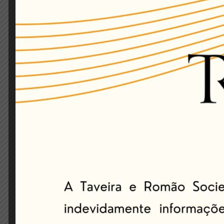
NOTÍCIA IMPORTA
por
Site TR
em
Sem categoria
on 21 de fevereiro 
No último dia 12 de dezembro de 2018, foi 
obrigar a instituição financeira a
“manter a p
Transferência Eletrônica Disponível (TED) do 
enquanto não cumprido o bloqueio, “perman
devedor de quaisquer limites de crédito (cheq
Até então, a instituição financeira recebia 