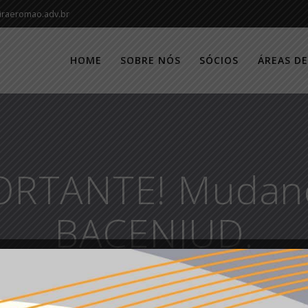
iraeromao.adv.br
HOME
SOBRE NÓS
SÓCIOS
ÁREAS D
ORTANTE! Mudanç
BACENJUD.