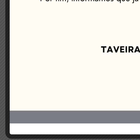
E-mail
*
Site
Salvar meus dados neste navegador par