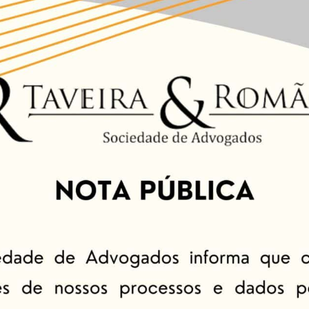
NTE! Mudança no Siste
de 2022
aprovada nova redação ao parágrafo 4º do artigo 13 do reg
esquisa de ativos do devedor durante todo o dia, até o hor
dia útil seguinte à ordem judicial ou até a satisfação integr
ecerão vedadas operações de débito (bloqueio intraday),
ue especial, crédito rotativo, conta garantida etc.)”.
a ordem judicial e, se houvesse saldo na conta ou outros ati