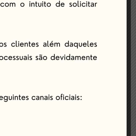
vedor até a satisfação integral do bloqueio,
 o credor precisava contar com a sorte de,
ado, a partir de agora práticas que visavam
tros temas de interesse de seus clientes.
Seguinte:
roteção legal ao direito à imagem e ao direito
autoral.