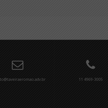
to@taveiraeromao.adv.br
11 4969-3005