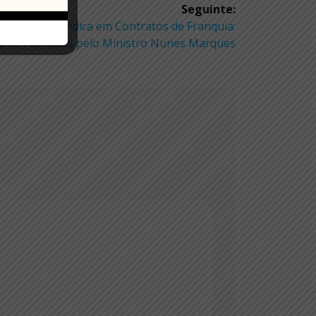
Seguinte:
Segurança Jurídica em Contratos de Franquia:
 Oito Acórdãos pelo Ministro Nunes Marques