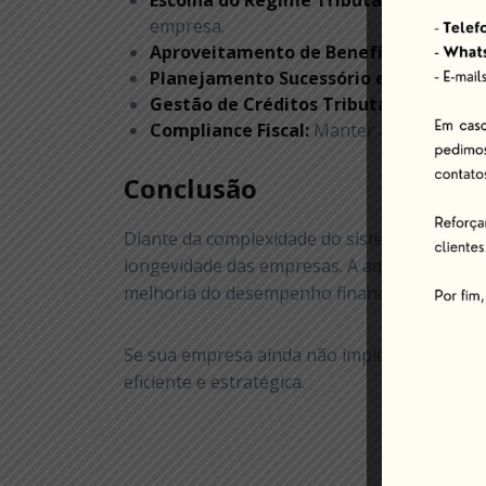
Escolha do Regime Tributário Adequad
empresa.
Aproveitamento de Benefícios Fiscais:
Planejamento Sucessório e Societário:
Gestão de Créditos Tributários:
Maximiz
Compliance Fiscal:
Manter as obrigações 
Conclusão
Diante da complexidade do sistema tributári
longevidade das empresas. A adoção de estra
melhoria do desempenho financeiro. Com o a
Se sua empresa ainda não implementou um pl
eficiente e estratégica.