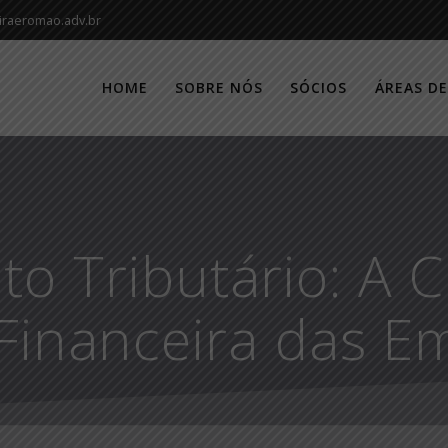
iraeromao.adv.br
HOME
SOBRE NÓS
SÓCIOS
ÁREAS D
o Tributário: A 
Financeira das E