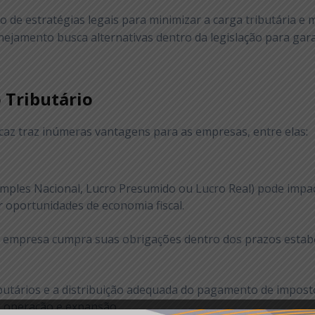
 de estratégias legais para minimizar a carga tributária e me
lanejamento busca alternativas dentro da legislação para gar
 Tributário
caz traz inúmeras vantagens para as empresas, entre elas:
Simples Nacional, Lucro Presumido ou Lucro Real) pode impa
 oportunidades de economia fiscal.
 a empresa cumpra suas obrigações dentro dos prazos estabe
ibutários e a distribuição adequada do pagamento de impo
a operação e expansão.