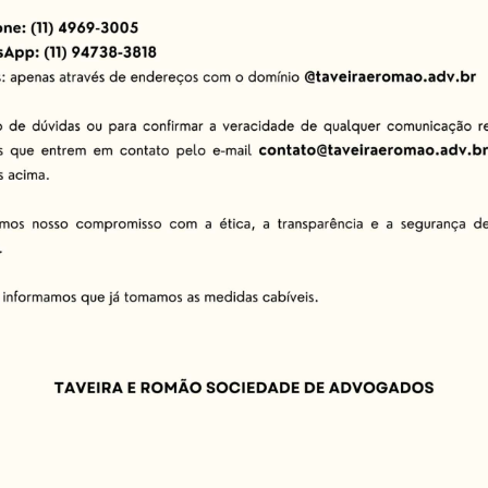
o:
A revisão periódica do regime tributário permite ajustes
Identificação de incentivos fiscais municipais, estaduais e fe
Estruturar corretamente a empresa para otimizar a tributaç
ar o aproveitamento de créditos fiscais para reduzir os im
fiscais em dia, garantindo conformidade com a legislação v
o brasileiro, contar com um planejamento tributário bem es
tégias eficazes permite não apenas a redução da carga trib
vanço da Reforma Tributária, estar preparado se torna ain
anejamento tributário, este é o momento ideal para buscar 