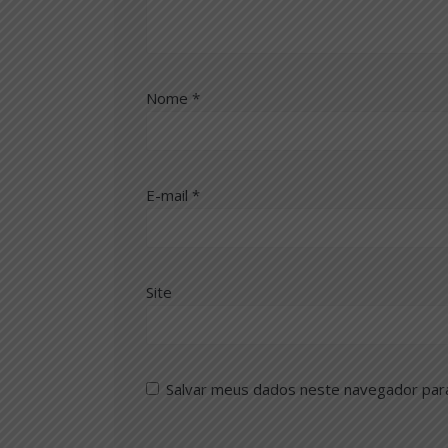
Nome
*
E-mail
*
Site
Salvar meus dados neste navegador par