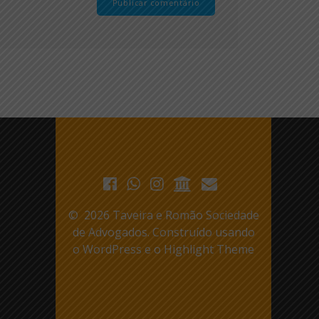
© 2026 Taveira e Romão Sociedade
de Advogados. Construído usando
o WordPress e o
Highlight Theme