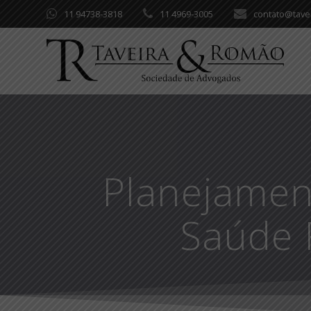
Skip
11 94738-3818
11 4969-3005
contato@tave
to
content
Planejament
Saúde 