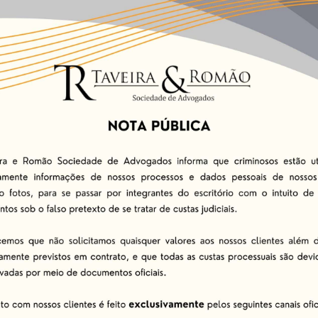
sa reduz os riscos de interpretações equivocadas da legisla
stos tributários podem oferecer preços mais competitivos
Reforma Tributária
 mais discutidos no Brasil nos últimos anos. As mudanças p
nando ainda mais fundamental que as empresas revisem seu
e os negócios estejam preparados para o novo cenário fisca
lanejamento Tributário
umas estratégias podem ser adotadas: