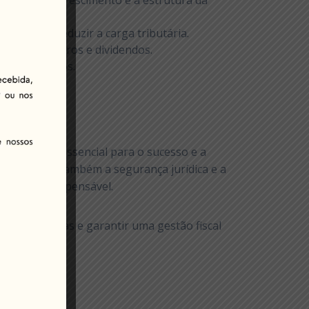
 conforme o crescimento e a estrutura da
derais para reduzir a carga tributária.
ão sobre lucros e dividendos.
postos devidos.
igente.
truturado é essencial para o sucesso e a
utária, mas também a segurança jurídica e a
da mais indispensável.
especialistas e garantir uma gestão fiscal