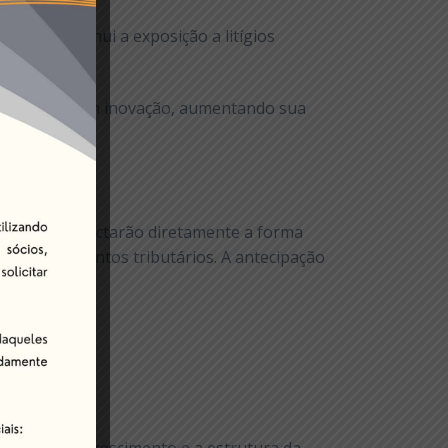
ção e diminui a exposição a litígios
 e investir em inovação, aumentando sua
revistas impactarão diretamente a forma
s planejamentos tributários. A antecipação
l.