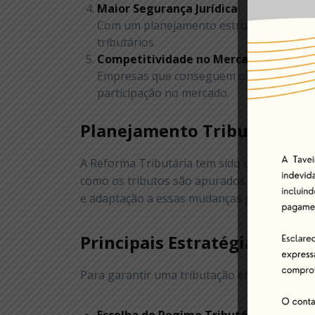
Maior Segurança Jurídica
Com um planejamento estruturado, a empre
tributários.
Competitividade no Mercado
Empresas que conseguem otimizar seus cu
participação no mercado.
Planejamento Tributário e 
A Reforma Tributária tem sido um dos temas
como os tributos são apurados e pagos, tor
e adaptação a essas mudanças garantirão qu
Principais Estratégias de P
Para garantir uma tributação eficiente, alg