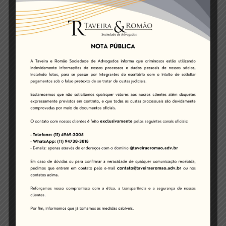
Compliance e Proteção de Dados
: Com a LGPD
em vigor, as empresas devem adotar medidas de
conformidade para evitar sanções e proteger a
privacidade dos dados de clientes e colaboradores.
Como a Assessoria Jurídica Pode
Beneficiar seu Negócio
Investir em uma assessoria jurídica especializada é um
diferencial estratégico para garantir:
Maior previsibilidade e segurança nos
investimentos
;
Redução de riscos e custos com litígios
;
Melhoria na gestão de contratos e obrigações
legais
;
Adequação às normativas fiscais e
regulatórias
.
O Escritório Taveira e Romão Sociedade de Advogados
atua diretamente na prevenção de riscos jurídicos e na