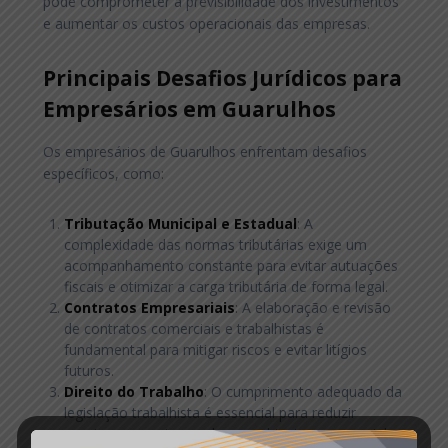
pode comprometer a previsibilidade dos investimentos
e aumentar os custos operacionais das empresas.
Principais Desafios Jurídicos para
Empresários em Guarulhos
Os empresários de Guarulhos enfrentam desafios
específicos, como:
Tributação Municipal e Estadual
: A
complexidade das normas tributárias exige um
acompanhamento constante para evitar autuações
fiscais e otimizar a carga tributária de forma legal.
Contratos Empresariais
: A elaboração e revisão
de contratos comerciais e trabalhistas é
fundamental para mitigar riscos e evitar litígios
futuros.
Direito do Trabalho
: O cumprimento adequado da
legislação trabalhista é essencial para reduzir
passivos e manter um bom ambiente empresarial.