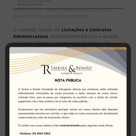
Site do Supremo Tribunal Federal destaca as aula do Dr.
Renato Romão, no Programa Saber Direito.
O conteúdo, focado em
Licitações e Contratos
Administrativos
, tema fundamental para a atuação
no Direito Público e na Administração Pública, foi
destaque no portal oficial de notícias do
Supremo
Tribunal Federal (STF)
.
A matéria ressalta a relevância das aulas e a
contribuição do Dr. Renato para a formação jurídica de
estudantes, operadores do Direito e agentes públicos.
As aulas vão ao ar nesta semana, sempre às
8h na TV
Justiça
, e estão disponíveis também no
YouTube
, no
Spotify
e no aplicativo
TV Justiça+
.
Dr. Renato Romão é
advogado, mestre em Direito
e especialista em Direito Público
, com sólida
experiência na área administrativa. A oportunidade de