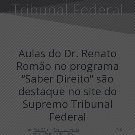
Tribunal Federal
Aulas do Dr. Renato
Romão no programa
“Saber Direito” são
destaque no site do
Supremo Tribunal
Federal
por
Site TR
em
Sem categoria
0
on 13 de maio de 2025