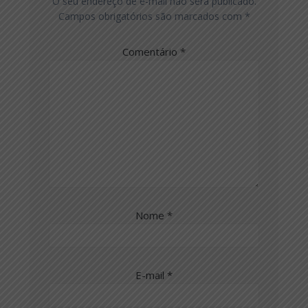
O seu endereço de e-mail não será publicado.
Campos obrigatórios são marcados com
*
Comentário
*
Nome
*
E-mail
*